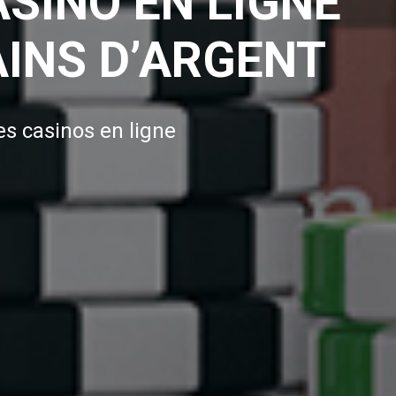
SINO EN LIGNE
AINS D’ARGENT
les casinos en ligne