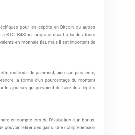
cifiques pour les dépôts en Bitcoin ou autres
à 5 BTC. BitStarz propose quant à lui des tours
lents en monnaie fiat, mais il est important de
ette méthode de paiement, bien que plus lente,
 prendre la forme d’un pourcentage du montant
r les joueurs qui prévoient de faire des dépôts
endre en compte lors de l’évaluation d’un bonus.
de pouvoir retirer ses gains. Une compréhension