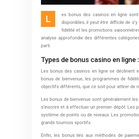
es bonus des casinos en ligne sont d
L
disponibles, il peut être difficile de 
fidélité et les promotions saisonnière
analyse approfondie des différentes catégorie
parti.
Types de bonus casino en ligne 
Les bonus des casinos en ligne se déclinent e
bonus de bienvenue, les programmes de fidéli
objectifs différents, que ce soit pour attirer d
Les bonus de bienvenue sont généralement les pl
s’inscrire et à effectuer un premier dépôt. Les 
système de points ou de niveaux. Les promotion
grands tournois sportifs.
Enfin, les bonus liés aux méthodes de paiemen