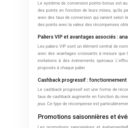
Le système de conversion points-bonus est au 
des points en fonction de leurs mises, qu’ils 
avec des taux de conversion qui varient selon 
des points avec la valeur des récompenses obt
Paliers VIP et avantages associés : ana
Les paliers VIP sont un élément central de nomb
avec des avantages croissants à mesure que le
invitations à des événements spéciaux. L’effi
proposés à chaque palier.
Cashback progressif : fonctionnement 
Le cashback progressif est une forme de récom
taux de cashback augmente en fonction du nivea
jeux. Ce type de récompense est particulièrement
Promotions saisonnières et évén
Les promotions saisonnières et événementiell