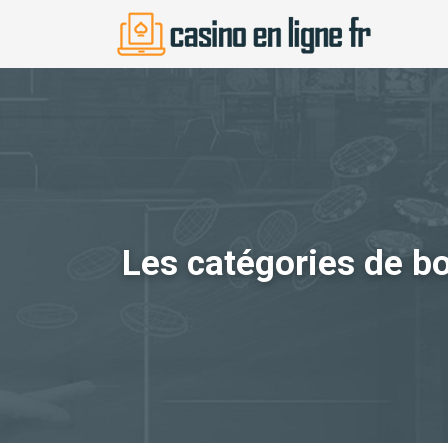
Les catégories de bo