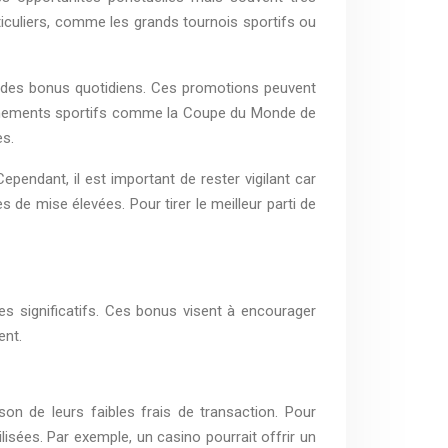
iculiers, comme les grands tournois sportifs ou
c des bonus quotidiens. Ces promotions peuvent
événements sportifs comme la Coupe du Monde de
es.
pendant, il est important de rester vigilant car
de mise élevées. Pour tirer le meilleur parti de
s significatifs. Ces bonus visent à encourager
ent.
son de leurs faibles frais de transaction. Pour
isées. Par exemple, un casino pourrait offrir un