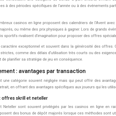
ées à des périodes spécifiques de l’année ou à des événements part
ombreux casinos en ligne proposent des calendriers de l’Avent ave
t majorés, ou même des prix physiques à gagner. Lors de grands 
is sportifs rivalisent d’imagination pour proposer des offres spécial
aractère exceptionnel et souvent dans la générosité des offres. Ce
trictes, comme des délais d’utilisation très courts ou des exigences 
t de planifier sa stratégie de jeu en conséquence.
ement : avantages par transaction
une catégorie souvent négligée mais qui peut offrir des avantage
etrait, en offrant des avantages spécifiques aux joueurs qui les utilis
offres skrill et neteller
t Neteller sont souvent privilégiés par les casinos en ligne en rai
roposent des bonus de dépôt majorés lorsque ces méthodes sont util