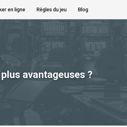
er en ligne
Règles du jeu
Blog
s plus avantageuses ?