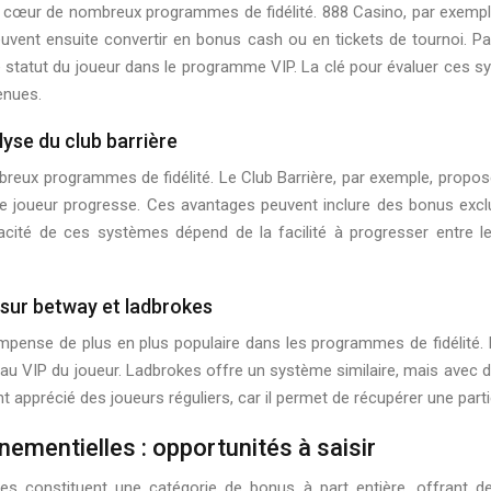
cœur de nombreux programmes de fidélité. 888 Casino, par exemple
peuvent ensuite convertir en bonus cash ou en tickets de tournoi. 
le statut du joueur dans le programme VIP. La clé pour évaluer ces 
enues.
lyse du club barrière
reux programmes de fidélité. Le Club Barrière, par exemple, propose p
 joueur progresse. Ces avantages peuvent inclure des bonus exclusi
cacité de ces systèmes dépend de la facilité à progresser entre le
sur betway et ladbrokes
pense de plus en plus populaire dans les programmes de fidélité.
u VIP du joueur. Ladbrokes offre un système similaire, mais avec de
 apprécié des joueurs réguliers, car il permet de récupérer une parti
ementielles : opportunités à saisir
es constituent une catégorie de bonus à part entière, offrant d