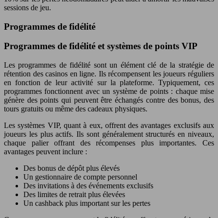
sessions de jeu.
Programmes de fidélité
Programmes de fidélité et systèmes de points VIP
Les programmes de fidélité sont un élément clé de la stratégie de
rétention des casinos en ligne. Ils récompensent les joueurs réguliers
en fonction de leur activité sur la plateforme. Typiquement, ces
programmes fonctionnent avec un système de points : chaque mise
génère des points qui peuvent être échangés contre des bonus, des
tours gratuits ou même des cadeaux physiques.
Les systèmes VIP, quant à eux, offrent des avantages exclusifs aux
joueurs les plus actifs. Ils sont généralement structurés en niveaux,
chaque palier offrant des récompenses plus importantes. Ces
avantages peuvent inclure :
Des bonus de dépôt plus élevés
Un gestionnaire de compte personnel
Des invitations à des événements exclusifs
Des limites de retrait plus élevées
Un cashback plus important sur les pertes