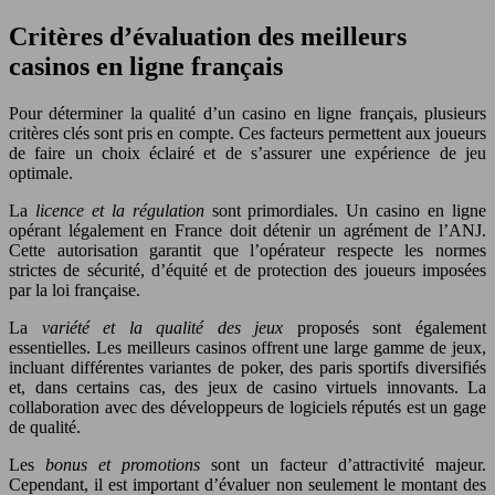
Critères d’évaluation des meilleurs
casinos en ligne français
Pour déterminer la qualité d’un casino en ligne français, plusieurs
critères clés sont pris en compte. Ces facteurs permettent aux joueurs
de faire un choix éclairé et de s’assurer une expérience de jeu
optimale.
La
licence et la régulation
sont primordiales. Un casino en ligne
opérant légalement en France doit détenir un agrément de l’ANJ.
Cette autorisation garantit que l’opérateur respecte les normes
strictes de sécurité, d’équité et de protection des joueurs imposées
par la loi française.
La
variété et la qualité des jeux
proposés sont également
essentielles. Les meilleurs casinos offrent une large gamme de jeux,
incluant différentes variantes de poker, des paris sportifs diversifiés
et, dans certains cas, des jeux de casino virtuels innovants. La
collaboration avec des développeurs de logiciels réputés est un gage
de qualité.
Les
bonus et promotions
sont un facteur d’attractivité majeur.
Cependant, il est important d’évaluer non seulement le montant des