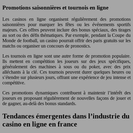
Promotions saisonnières et tournois en ligne
Les casinos en ligne organisent régulièrement des promotions
saisonnières pour marquer les fêtes ou les événements sportifs
majeurs. Ces offres peuvent inclure des bonus spéciaux, des tirages
au sort ou des défis thématiques. Par exemple, pendant la Coupe du
Monde de football, un casino pourrait offrir des paris gratuits sur les
matchs ou organiser un concours de pronostics.
Les tournois en ligne sont une autre forme de promotion populaire.
Ils mettent en compétition les joueurs sur des jeux spécifiques,
généralement des machines à sous ou du poker, avec des prix
alléchants à la clé. Ces tournois peuvent durer quelques heures ou
s’étendre sur plusieurs jours, offrant une expérience de jeu intense et
compétitive.
Ces promotions dynamiques contribuent à maintenir l’intérêt des
joueurs en proposant régulièrement de nouvelles façons de jouer et
de gagner, au-delà des bonus standards.
Tendances émergentes dans l’industrie du
casino en ligne en france