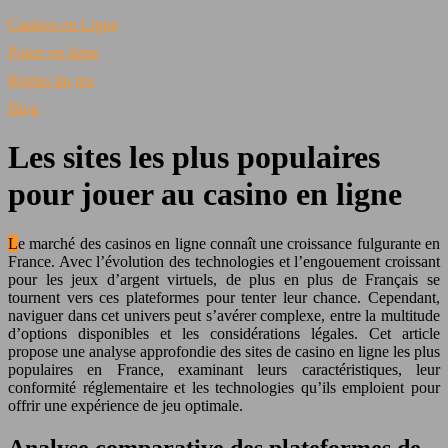
Casinos en Ligne
Poker en ligne
Règles du jeu
Blog
Les sites les plus populaires
pour jouer au casino en ligne
Le marché des casinos en ligne connaît une croissance fulgurante en
France. Avec l’évolution des technologies et l’engouement croissant
pour les jeux d’argent virtuels, de plus en plus de Français se
tournent vers ces plateformes pour tenter leur chance. Cependant,
naviguer dans cet univers peut s’avérer complexe, entre la multitude
d’options disponibles et les considérations légales. Cet article
propose une analyse approfondie des sites de casino en ligne les plus
populaires en France, examinant leurs caractéristiques, leur
conformité réglementaire et les technologies qu’ils emploient pour
offrir une expérience de jeu optimale.
Analyse comparative des plateformes de