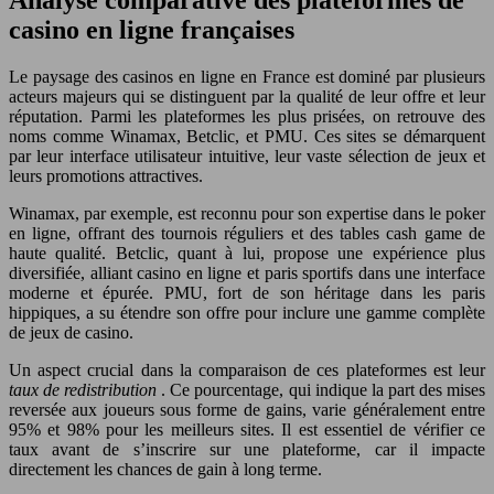
casino en ligne françaises
Le paysage des casinos en ligne en France est dominé par plusieurs
acteurs majeurs qui se distinguent par la qualité de leur offre et leur
réputation. Parmi les plateformes les plus prisées, on retrouve des
noms comme Winamax, Betclic, et PMU. Ces sites se démarquent
par leur interface utilisateur intuitive, leur vaste sélection de jeux et
leurs promotions attractives.
Winamax, par exemple, est reconnu pour son expertise dans le poker
en ligne, offrant des tournois réguliers et des tables cash game de
haute qualité. Betclic, quant à lui, propose une expérience plus
diversifiée, alliant casino en ligne et paris sportifs dans une interface
moderne et épurée. PMU, fort de son héritage dans les paris
hippiques, a su étendre son offre pour inclure une gamme complète
de jeux de casino.
Un aspect crucial dans la comparaison de ces plateformes est leur
taux de redistribution
. Ce pourcentage, qui indique la part des mises
reversée aux joueurs sous forme de gains, varie généralement entre
95% et 98% pour les meilleurs sites. Il est essentiel de vérifier ce
taux avant de s’inscrire sur une plateforme, car il impacte
directement les chances de gain à long terme.