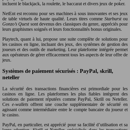
incluent le blackjack, la roulette, le baccarat et divers jeux de poker.
NetEnt est reconnu pour ses machines à sous innovantes et ses jeux
de table virtuels de haute qualité. Leurs titres comme
Starburst
ou
Gonzo’s Quest
sont devenus des classiques du genre, appréciés pour
leurs graphismes soignés et leurs fonctionnalités bonus originales.
Playtech, quant à lui, propose une suite complète de solutions pour
les casinos en ligne, incluant des jeux, des systèmes de gestion des
joueurs et des outils de marketing. Leur plateforme intégrée permet
aux opérateurs de gérer efficacement tous les aspects de leur offre de
jeux.
Systèmes de paiement sécurisés : PayPal, skrill,
neteller
La sécurité des transactions financières est primordiale pour les
casinos en ligne. Les plateformes les plus fiables intègrent des
solutions de paiement réputées comme PayPal, Skrill ou Neteller.
Ces
e-wallets
offrent une couche supplémentaire de sécurité en
agissant comme intermédiaire entre le compte bancaire du joueur et
le casino.
PayPal, en particulier, est apprécié pour sa facilité d’utilisation et sa
large adoption. Skrill et Neteller, spécialisés dans les transactions