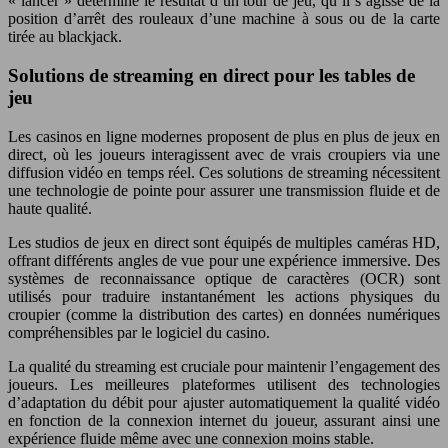
« lancer » détermine le résultat d’un tour de jeu, qu’il s’agisse de la
position d’arrêt des rouleaux d’une machine à sous ou de la carte
tirée au blackjack.
Solutions de streaming en direct pour les tables de
jeu
Les casinos en ligne modernes proposent de plus en plus de jeux en
direct, où les joueurs interagissent avec de vrais croupiers via une
diffusion vidéo en temps réel. Ces solutions de streaming nécessitent
une technologie de pointe pour assurer une transmission fluide et de
haute qualité.
Les studios de jeux en direct sont équipés de multiples caméras HD,
offrant différents angles de vue pour une expérience immersive. Des
systèmes de reconnaissance optique de caractères (OCR) sont
utilisés pour traduire instantanément les actions physiques du
croupier (comme la distribution des cartes) en données numériques
compréhensibles par le logiciel du casino.
La qualité du streaming est cruciale pour maintenir l’engagement des
joueurs. Les meilleures plateformes utilisent des technologies
d’adaptation du débit pour ajuster automatiquement la qualité vidéo
en fonction de la connexion internet du joueur, assurant ainsi une
expérience fluide même avec une connexion moins stable.