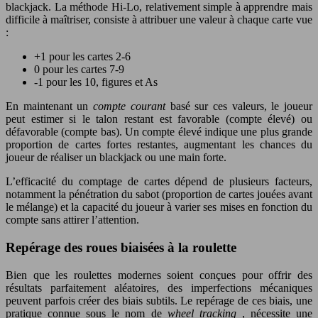
blackjack. La méthode Hi-Lo, relativement simple à apprendre mais
difficile à maîtriser, consiste à attribuer une valeur à chaque carte vue
:
+1 pour les cartes 2-6
0 pour les cartes 7-9
-1 pour les 10, figures et As
En maintenant un
compte courant
basé sur ces valeurs, le joueur
peut estimer si le talon restant est favorable (compte élevé) ou
défavorable (compte bas). Un compte élevé indique une plus grande
proportion de cartes fortes restantes, augmentant les chances du
joueur de réaliser un blackjack ou une main forte.
L’efficacité du comptage de cartes dépend de plusieurs facteurs,
notamment la pénétration du sabot (proportion de cartes jouées avant
le mélange) et la capacité du joueur à varier ses mises en fonction du
compte sans attirer l’attention.
Repérage des roues biaisées à la roulette
Bien que les roulettes modernes soient conçues pour offrir des
résultats parfaitement aléatoires, des imperfections mécaniques
peuvent parfois créer des biais subtils. Le repérage de ces biais, une
pratique connue sous le nom de
wheel tracking
, nécessite une