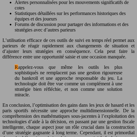
Alertes personnalisées pour les mouvements significatifs de
cotes
Statistiques détaillées sur les performances historiques des
équipes et des joueurs
Forums de discussion pour partager des informations et des
stratégies avec d’autres parieurs
L’utilisation efficace de ces outils de suivi en temps réel permet aux
parieurs de réagir rapidement aux changements de situation et
d’ajuster leurs stratégies en conséquence. Cela peut faire la
différence entre une opportunité saisie et une occasion manquée.
Rappelez-vous que même les outils les plus
sophistiqués ne remplacent pas une gestion rigoureuse
du bankroll et une approche responsable du jeu. La
technologie doit être vue comme un complément à une
stratégie bien réfléchie, et non comme une solution
miracle.
En conclusion, l’optimisation des gains dans les jeux de hasard et les
paris sportifs nécessite une approche multidimensionnelle. De la
compréhension des mathématiques sous-jacentes à l’exploitation des
technologies d’aide à la décision, en passant par une gestion fiscale
intelligente, chaque aspect joue un rôle crucial dans la construction
d’une stratégie gagnante à long terme. Cependant, il est primordial