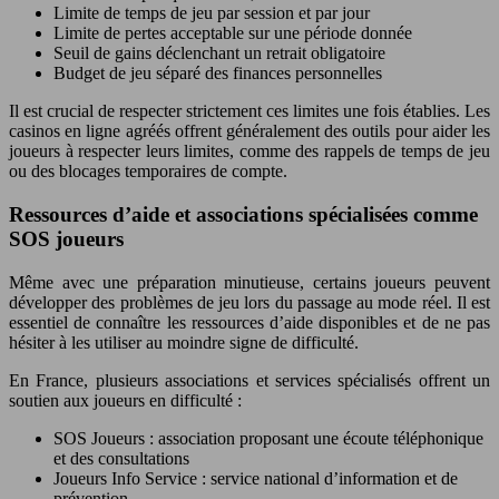
Limite de temps de jeu par session et par jour
Limite de pertes acceptable sur une période donnée
Seuil de gains déclenchant un retrait obligatoire
Budget de jeu séparé des finances personnelles
Il est crucial de respecter strictement ces limites une fois établies. Les
casinos en ligne agréés offrent généralement des outils pour aider les
joueurs à respecter leurs limites, comme des rappels de temps de jeu
ou des blocages temporaires de compte.
Ressources d’aide et associations spécialisées comme
SOS joueurs
Même avec une préparation minutieuse, certains joueurs peuvent
développer des problèmes de jeu lors du passage au mode réel. Il est
essentiel de connaître les ressources d’aide disponibles et de ne pas
hésiter à les utiliser au moindre signe de difficulté.
En France, plusieurs associations et services spécialisés offrent un
soutien aux joueurs en difficulté :
SOS Joueurs : association proposant une écoute téléphonique
et des consultations
Joueurs Info Service : service national d’information et de
prévention