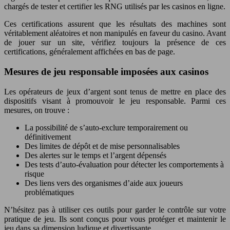
chargés de tester et certifier les RNG utilisés par les casinos en ligne.
Ces certifications assurent que les résultats des machines sont
véritablement aléatoires et non manipulés en faveur du casino. Avant
de jouer sur un site, vérifiez toujours la présence de ces
certifications, généralement affichées en bas de page.
Mesures de jeu responsable imposées aux casinos
Les opérateurs de jeux d’argent sont tenus de mettre en place des
dispositifs visant à promouvoir le jeu responsable. Parmi ces
mesures, on trouve :
La possibilité de s’auto-exclure temporairement ou
définitivement
Des limites de dépôt et de mise personnalisables
Des alertes sur le temps et l’argent dépensés
Des tests d’auto-évaluation pour détecter les comportements à
risque
Des liens vers des organismes d’aide aux joueurs
problématiques
N’hésitez pas à utiliser ces outils pour garder le contrôle sur votre
pratique de jeu. Ils sont conçus pour vous protéger et maintenir le
jeu dans sa dimension ludique et divertissante.