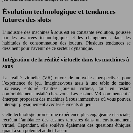
Évolution technologique et tendances
futures des slots
L’industrie des machines à sous est en constante évolution, poussée
par les avancées technologiques et les changements dans les
habitudes de consommation des joueurs. Plusieurs tendances se
dessinent pour l’avenir de ce secteur dynamique.
Intégration de la réalité virtuelle dans les machines à
sous
La réalité virtuelle (VR) ouvre de nouvelles perspectives pour
l’expérience de jeu. Imaginez-vous assis à une table de casino
luxueuse, entouré d’autres joueurs virtuels, tout en restant
confortablement installé chez vous. Les casinos VR commencent à
émerger, proposant des machines à sous immersives où vous pouvez
interagir physiquement avec les éléments du jeu.
Cette technologie promet une expérience plus engageante et sociale,
recréant l’ambiance des casinos terrestres dans un environnement
virtuel. Cependant, elle soulève également des questions éthiques
quant à son potentiel addictif accru.