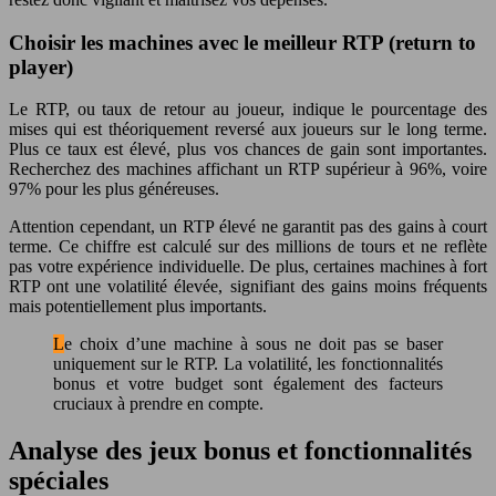
Choisir les machines avec le meilleur RTP (return to
player)
Le RTP, ou taux de retour au joueur, indique le pourcentage des
mises qui est théoriquement reversé aux joueurs sur le long terme.
Plus ce taux est élevé, plus vos chances de gain sont importantes.
Recherchez des machines affichant un RTP supérieur à 96%, voire
97% pour les plus généreuses.
Attention cependant, un RTP élevé ne garantit pas des gains à court
terme. Ce chiffre est calculé sur des millions de tours et ne reflète
pas votre expérience individuelle. De plus, certaines machines à fort
RTP ont une volatilité élevée, signifiant des gains moins fréquents
mais potentiellement plus importants.
Le choix d’une machine à sous ne doit pas se baser
uniquement sur le RTP. La volatilité, les fonctionnalités
bonus et votre budget sont également des facteurs
cruciaux à prendre en compte.
Analyse des jeux bonus et fonctionnalités
spéciales