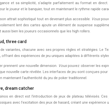
gance et sa simplicité, s’adapte parfaitement au format en direct. 
 pour le joueur et le banquier, tout en maintenant le rythme rapide car
 son attrait sophistiqué tout en devenant plus accessible.
Vous
pouv
oilement lent des cartes ajoute un élément de suspense supplément
 aussi bien les joueurs occasionnels que les high rollers.
ud, three card
 de variantes, chacune avec ses propres règles et stratégies. Le Te
, offrant des expériences de jeu uniques adaptées à différents style
ker prennent une nouvelle dimension.
Vous
pouvez observer les expre
ue nouvelle carte révélée. Les interfaces de jeu sont conçues pour fac
en maintenant l’authenticité du jeu de poker traditionnel.
ive, dream catcher
nos en direct est l’introduction de jeux de plateau télévisés. C
siques avec l’excitation des jeux de hasard, créant une expérience un