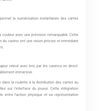
 permet la numérisation instantanée des cartes
a couleur avec une précision remarquable. Cette
on du casino ont une vision précise et immédiate
rs.
ajeur relevé avec brio par les casinos en direct.
itablement immersive.
dans la roulette à la distribution des cartes au
es sur l’interface du joueur. Cette intégration
le entre l’action physique et sa représentation