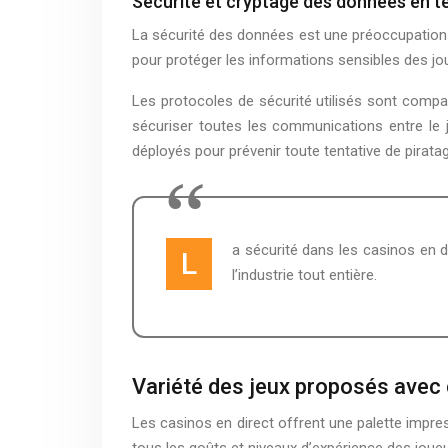
Sécurité et cryptage des données en t
La sécurité des données est une préoccupation 
pour protéger les informations sensibles des joue
Les protocoles de sécurité utilisés sont compa
sécuriser toutes les communications entre le 
déployés pour prévenir toute tentative de pirata
a sécurité dans les casinos en d
L
l’industrie tout entière.
Variété des jeux proposés avec 
Les casinos en direct offrent une palette impre