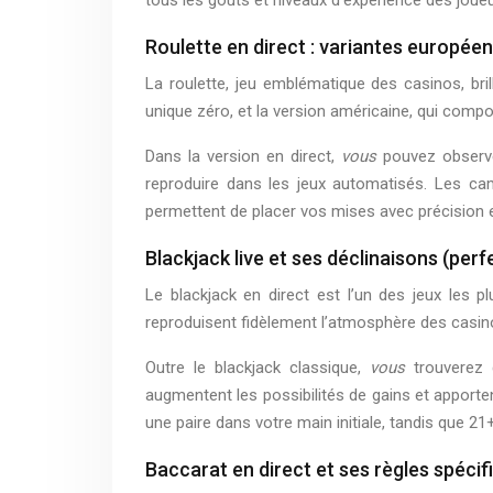
tous les goûts et niveaux d’expérience des joue
Roulette en direct : variantes europée
La roulette, jeu emblématique des casinos, bri
unique zéro, et la version américaine, qui compo
Dans la version en direct,
vous
pouvez observer
reproduire dans les jeux automatisés. Les cam
permettent de placer vos mises avec précision e
Blackjack live et ses déclinaisons (perf
Le blackjack en direct est l’un des jeux les p
reproduisent fidèlement l’atmosphère des casino
Outre le blackjack classique,
vous
trouverez
augmentent les possibilités de gains et apporte
une paire dans votre main initiale, tandis que 2
Baccarat en direct et ses règles spécif