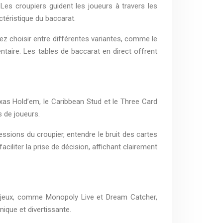
Les croupiers guident les joueurs à travers les
actéristique du baccarat.
ez choisir entre différentes variantes, comme le
aire. Les tables de baccarat en direct offrent
xas Hold’em, le Caribbean Stud et le Three Card
s de joueurs.
ssions du croupier, entendre le bruit des cartes
iliter la prise de décision, affichant clairement
es jeux, comme Monopoly Live et Dream Catcher,
ique et divertissante.