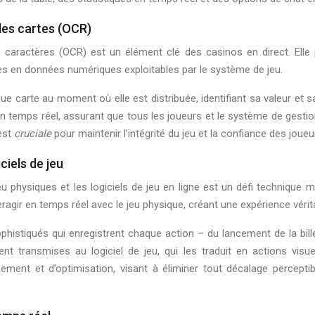
es cartes (OCR)
caractères (OCR) est un élément clé des casinos en direct. Elle
ues en données numériques exploitables par le système de jeu.
 carte au moment où elle est distribuée, identifiant sa valeur et s
 en temps réel, assurant que tous les joueurs et le système de gesti
 est
cruciale
pour maintenir l’intégrité du jeu et la confiance des joueu
ciels de jeu
u physiques et les logiciels de jeu en ligne est un défi technique m
eragir en temps réel avec le jeu physique, créant une expérience vér
histiqués qui enregistrent chaque action – du lancement de la bille 
t transmises au logiciel de jeu, qui les traduit en actions visuell
ement et d’optimisation, visant à éliminer tout décalage perceptib