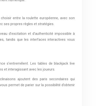
nement numérique.
 choisir entre la roulette européenne, avec son
c ses propres règles et stratégies.
iveau d’excitation et d’authenticité impossible à
s, tandis que les interfaces interactives vous
nce s’entremêlent. Les tables de blackjack live
s et interagissant avec les joueurs.
linaisons ajoutent des paris secondaires qui
us permet de parier sur la possibilité d’obtenir