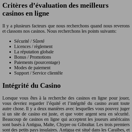
Critères d’évaluation des meilleurs
casinos en ligne
Il y a plusieurs facteurs que nous recherchons quand nous reverons
et classons nos casinos. Nous recherchons les points suivants:
Sécurité / Sûreté
Licences / règlement
La réputation globale
Bonus / Promotions
Paiements (pourcentage)
Modes de paiement
Support / Service clientèle
Intégrité du Casino
Lorsque vous êtes à la recherche des casinos en ligne pour jouer,
vous devriez regarder l’équité et l’intégrité du casino avant toute
autre chose. Il y a deux manières avec lesquelles vous pouvez juger
si un site de casino est juste, et que votre argent sera en sécurité.
Beaucoup de casinos en ligne qui acceptent les joueurs américains
sont basés à Antigua, Malte, Chypre ou Gibraltar. Les trois premiers
sont des petits pays insulaires. Antigua est situé dans les Caraïbes, et