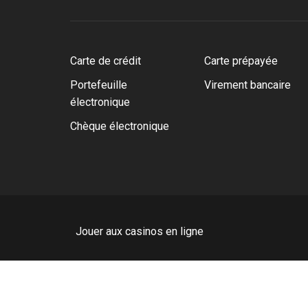
Carte de crédit
Carte prépayée
Portefeuille
Virement bancaire
électronique
Chèque électronique
Jouer aux casinos en ligne