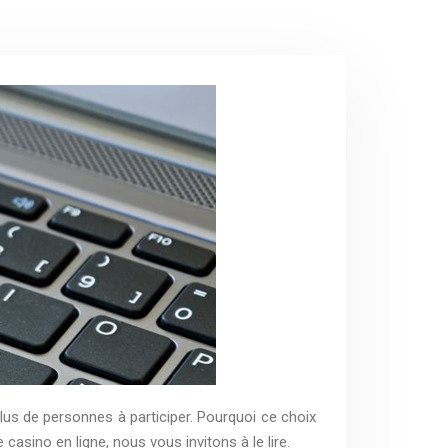
plus de personnes à participer. Pourquoi ce choix
casino en ligne, nous vous invitons à le lire.