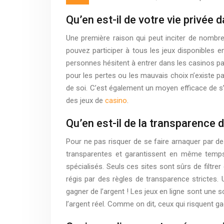
Qu’en est-il de votre vie privée 
Une première raison qui peut inciter de nombr
pouvez participer à tous les jeux disponibles 
personnes hésitent à entrer dans les casinos par
pour les pertes ou les mauvais choix n’existe p
de soi. C’est également un moyen efficace de s’ent
des jeux de
casino
.
Qu’en est-il de la transparence d
Pour ne pas risquer de se faire arnaquer par des
transparentes et garantissent en même temps 
spécialisés. Seuls ces sites sont sûrs de filtre
régis par des règles de transparence strictes. 
gagner de l’argent ! Les jeux en ligne sont une
l’argent réel. Comme on dit, ceux qui risquent g