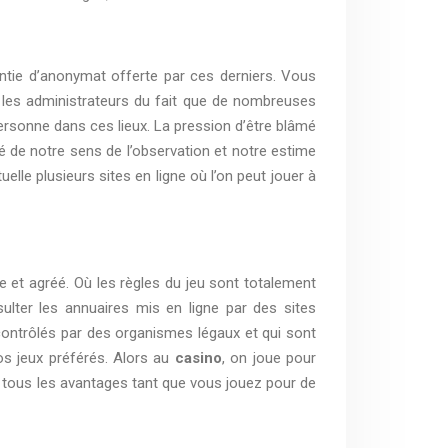
ntie d’anonymat offerte par ces derniers. Vous
r les administrateurs du fait que de nombreuses
personne dans ces lieux. La pression d’être blâmé
té de notre sens de l’observation et notre estime
uelle plusieurs sites en ligne où l’on peut jouer à
le et agréé. Où les règles du jeu sont totalement
lter les annuaires mis en ligne par des sites
s contrôlés par des organismes légaux et qui sont
vos jeux préférés. Alors au
casino
, on joue pour
e tous les avantages tant que vous jouez pour de