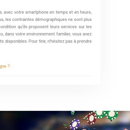
le, avec votre smartphone en temps et en heure,
us, les contraintes démographiques ne sont plus
ndition qu’ils proposent leurs services sur les
lo, dans votre environnement familier, vous avez
 disponibles. Pour finir, n’hésitez pas à prendre
igne ?