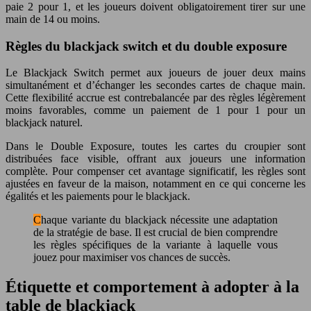
paie 2 pour 1, et les joueurs doivent obligatoirement tirer sur une
main de 14 ou moins.
Règles du blackjack switch et du double exposure
Le Blackjack Switch permet aux joueurs de jouer deux mains
simultanément et d’échanger les secondes cartes de chaque main.
Cette flexibilité accrue est contrebalancée par des règles légèrement
moins favorables, comme un paiement de 1 pour 1 pour un
blackjack naturel.
Dans le Double Exposure, toutes les cartes du croupier sont
distribuées face visible, offrant aux joueurs une information
complète. Pour compenser cet avantage significatif, les règles sont
ajustées en faveur de la maison, notamment en ce qui concerne les
égalités et les paiements pour le blackjack.
Chaque variante du blackjack nécessite une adaptation
de la stratégie de base. Il est crucial de bien comprendre
les règles spécifiques de la variante à laquelle vous
jouez pour maximiser vos chances de succès.
Étiquette et comportement à adopter à la
table de blackjack