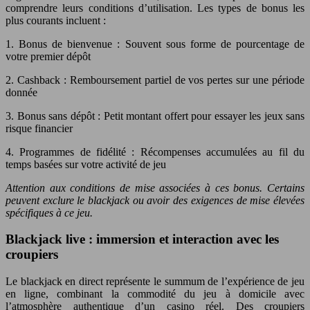
comprendre leurs conditions d’utilisation. Les types de bonus les
plus courants incluent :
1. Bonus de bienvenue : Souvent sous forme de pourcentage de
votre premier dépôt
2. Cashback : Remboursement partiel de vos pertes sur une période
donnée
3. Bonus sans dépôt : Petit montant offert pour essayer les jeux sans
risque financier
4. Programmes de fidélité : Récompenses accumulées au fil du
temps basées sur votre activité de jeu
Attention aux conditions de mise associées à ces bonus. Certains
peuvent exclure le blackjack ou avoir des exigences de mise élevées
spécifiques à ce jeu.
Blackjack live : immersion et interaction avec les
croupiers
Le blackjack en direct représente le summum de l’expérience de jeu
en ligne, combinant la commodité du jeu à domicile avec
l’atmosphère authentique d’un casino réel. Des croupiers