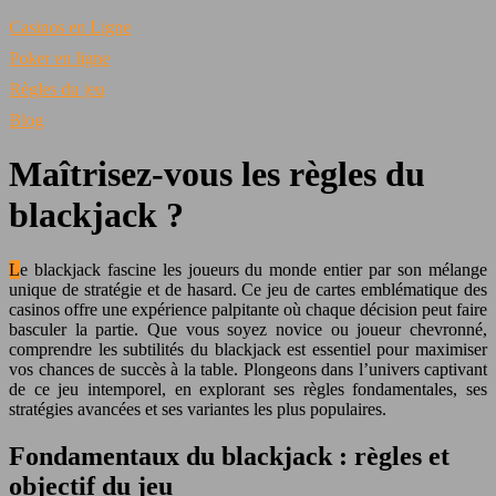
Casinos en Ligne
Poker en ligne
Règles du jeu
Blog
Maîtrisez-vous les règles du
blackjack ?
Le blackjack fascine les joueurs du monde entier par son mélange
unique de stratégie et de hasard. Ce jeu de cartes emblématique des
casinos offre une expérience palpitante où chaque décision peut faire
basculer la partie. Que vous soyez novice ou joueur chevronné,
comprendre les subtilités du blackjack est essentiel pour maximiser
vos chances de succès à la table. Plongeons dans l’univers captivant
de ce jeu intemporel, en explorant ses règles fondamentales, ses
stratégies avancées et ses variantes les plus populaires.
Fondamentaux du blackjack : règles et
objectif du jeu