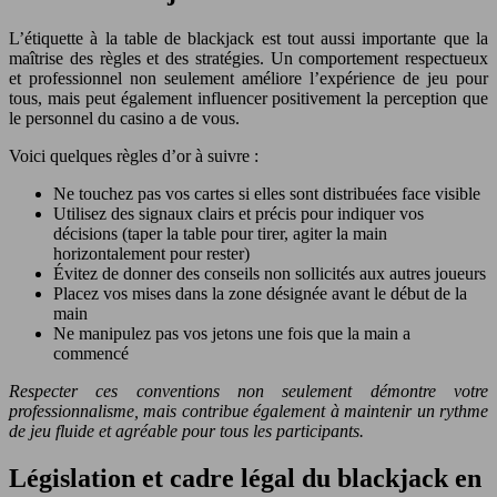
L’étiquette à la table de blackjack est tout aussi importante que la
maîtrise des règles et des stratégies. Un comportement respectueux
et professionnel non seulement améliore l’expérience de jeu pour
tous, mais peut également influencer positivement la perception que
le personnel du casino a de vous.
Voici quelques règles d’or à suivre :
Ne touchez pas vos cartes si elles sont distribuées face visible
Utilisez des signaux clairs et précis pour indiquer vos
décisions (taper la table pour tirer, agiter la main
horizontalement pour rester)
Évitez de donner des conseils non sollicités aux autres joueurs
Placez vos mises dans la zone désignée avant le début de la
main
Ne manipulez pas vos jetons une fois que la main a
commencé
Respecter ces conventions non seulement démontre votre
professionnalisme, mais contribue également à maintenir un rythme
de jeu fluide et agréable pour tous les participants.
Législation et cadre légal du blackjack en