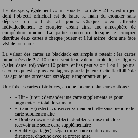
Le blackjack, également connu sous le nom de « 21 », est un jeu
dont l’objectif principal est de battre la main du croupier sans
dépasser un total de 21 points. Chaque joueur affronte
individuellement le croupier, créant ainsi une atmosphère de
compétition unique. La partie commence lorsque le croupier
distribue deux cartes à chaque joueur et à lui-même, dont une face
visible pour tous.
La valeur des cartes au blackjack est simple à retenir : les cartes
numérotées de 2 à 10 conservent leur valeur nominale, les figures
(valet, dame, roi) valent 10 points, et l’as peut valoir 1 ou 11 points,
selon ce qui est le plus avantageux pour le joueur. Cette flexibilité de
l’as ajoute une dimension stratégique importante au jeu.
Une fois les cartes distribuées, chaque joueur a plusieurs options :
« Hit » (tirer) : demander une carte supplémentaire pour
augmenter le total de sa main
« Stand » (rester) : conserver sa main actuelle sans prendre de
carte supplémentaire
« Double down » (doubler) : doubler sa mise initiale et
recevoir une seule carte supplémentaire
« Split » (partager) : séparer une paire en deux mains
distinctes, chacune avec sa propre mise