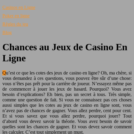
Casinos en Ligne
Poker en ligne
Règles du jeu
Blog
Chances au Jeux de Casino En
Ligne
Qu’est ce que les cotes des jeux de casino en ligne? Oh, ma chère, si
vous demandez à ces questions, vous pouvez être sûr d’une chose:
vous n’êtes pas prêt pour la carrière de joueur. N’essayez même pas
de commencer à jouer les jeux de hasard. Pourquoi? Vous avez
besoin d’explications? Eh bien, pas un secret à tous. Très simple,
comme une question de fait. Si vous ne connaissez pas ces choses
aussi simples que les cotes au jeux de casino en ligne sont, vous
n’avez pas de chances de gagner. Vous allez perdre, cent pour cent.
Et si vous savez que vous allez perdre, pourquoi jouer? Tout
d’abord vous devez savoir la théorie. Vous avez besoin de savoir
quelles sont les chances de gagner. Et vous devez savoir comment
les calculer. C’est tout simplement un must.