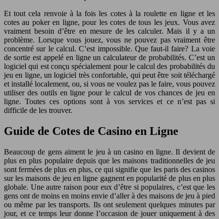
Et tout cela renvoie à la fois les cotes à la roulette en ligne et les
cotes au poker en ligne, pour les cotes de tous les jeux. Vous avez
vraiment besoin d’être en mesure de les calculer. Mais il y a un
problème. Lorsque vous jouez, vous ne pouvez pas vraiment être
concentré sur le calcul. C’est impossible. Que faut-il faire? La voie
de sortie est appelé en ligne un calculateur de probabilités. C’est un
logiciel qui est conçu spécialement pour le calcul des probabilités du
jeu en ligne, un logiciel très confortable, qui peut être soit téléchargé
et installé localement, ou, si vous ne voulez pas le faire, vous pouvez
utiliser des outils en ligne pour le calcul de vos chances de jeu en
ligne. Toutes ces options sont à vos services et ce n’est pas si
difficile de les trouver.
Guide de Cotes de Casino en Ligne
Beaucoup de gens aiment le jeu à un casino en ligne. Il devient de
plus en plus populaire depuis que les maisons traditionnelles de jeu
sont fermées de plus en plus, ce qui signifie que les paris des casinos
sur les maisons de jeu en ligne gagnent en popularité de plus en plus
globale. Une autre raison pour eux d’être si populaires, c’est que les
gens ont de moins en moins envie d’aller à des maisons de jeu à pied
ou même par les transports. Ils ont seulement quelques minutes par
jour, et ce temps leur donne l’occasion de jouer uniquement à des