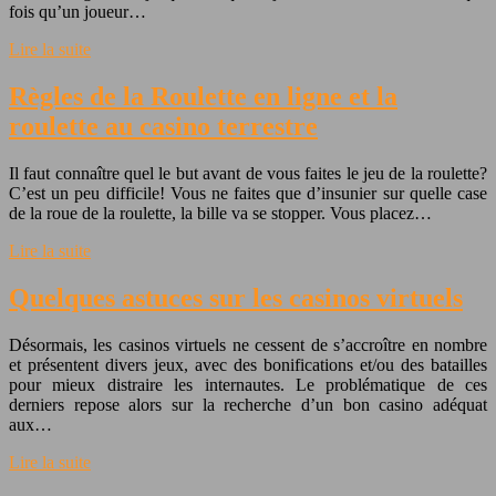
fois qu’un joueur…
Lire la suite
Règles de la Roulette en ligne et la
roulette au casino terrestre
Il faut connaître quel le but avant de vous faites le jeu de la roulette?
C’est un peu difficile! Vous ne faites que d’insunier sur quelle case
de la roue de la roulette, la bille va se stopper. Vous placez…
Lire la suite
Quelques astuces sur les casinos virtuels
Désormais, les casinos virtuels ne cessent de s’accroître en nombre
et présentent divers jeux, avec des bonifications et/ou des batailles
pour mieux distraire les internautes. Le problématique de ces
derniers repose alors sur la recherche d’un bon casino adéquat
aux…
Lire la suite