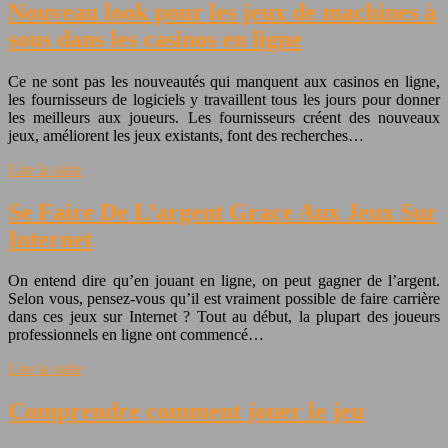
Nouveau look pour les jeux de machines à
sous dans les casinos en ligne
Ce ne sont pas les nouveautés qui manquent aux casinos en ligne,
les fournisseurs de logiciels y travaillent tous les jours pour donner
les meilleurs aux joueurs. Les fournisseurs créent des nouveaux
jeux, améliorent les jeux existants, font des recherches…
Lire la suite
Se Faire De L’argent Grace Aux Jeux Sur
Internet
On entend dire qu’en jouant en ligne, on peut gagner de l’argent.
Selon vous, pensez-vous qu’il est vraiment possible de faire carrière
dans ces jeux sur Internet ? Tout au début, la plupart des joueurs
professionnels en ligne ont commencé…
Lire la suite
Comprendre comment jouer le jeu